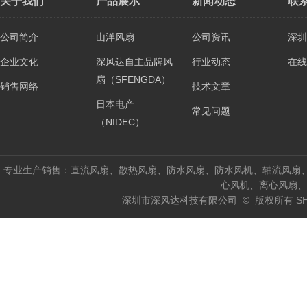
关于我们
产品展示
新闻动态
联
公司简介
山洋风扇
公司资讯
深圳
企业文化
深风达自主品牌风
行业动态
在线
扇（SFENGDA）
销售网络
技术文章
日本电产
常见问题
（NIDEC）
专业生产销售：直流风扇、散热风扇、防水风扇、防水风机、轴流风扇
心风机、离心风扇、
深圳市深风达科技有限公司 © 版权所有 SHENZH